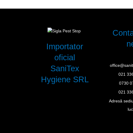
Conta
n
Importator
oficial
office@sanit
SaniTex
021 33
Hygiene SRL
0730 0
021 33
Adresă sediu
lu