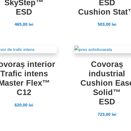
SkyStep™
ESD
ESD
Cushion Sta
465,00
lei
503,00
lei
ovoraș interior
Covoraș
Trafic intens
industrial
Master Flex™
Cushion Eas
C12
Solid™
ESD
620,00
lei
723,00
lei