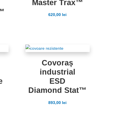
Master Trax™
t™
620,00
lei
Covoraș
industrial
e
ESD
Diamond Stat™
893,00
lei