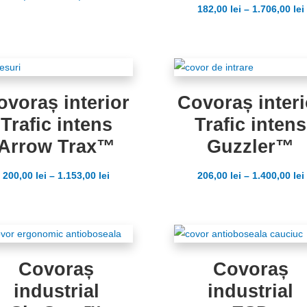
Evaluat la
182,00
lei
–
1.706,00
lei
5.00
din 5
ovoraș interior
Covoraș interi
Trafic intens
Trafic intens
Arrow Trax™
Guzzler™
200,00
lei
–
1.153,00
lei
206,00
lei
–
1.400,00
lei
Covoraș
Covoraș
industrial
industrial