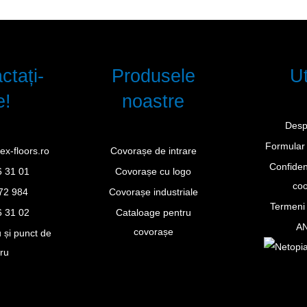
ctați-
Produsele
Ut
e!
noastre
Desp
Formular 
ex-floors.ro
Covorașe de intrare
Confidenț
6 31 01
Covorașe cu logo
coo
72 984
Covorașe industriale
Termeni ș
6 31 02
Cataloage pentru
A
covorașe
 și punct de
cru