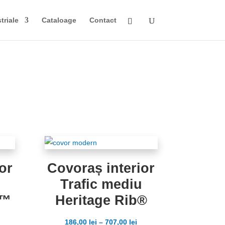
triale
Cataloage
Contact
or
Covoraș interior
Trafic mediu
E™
Heritage Rib®
186,00
lei
–
707,00
lei