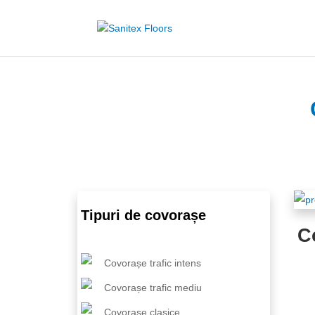
Tipuri de covorașe
C
Covorașe trafic intens
Covorașe trafic mediu
Covorașe clasice