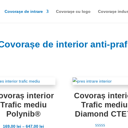
Covorașe de intrare
Covorașe cu logo
Covorașe indus
Covorașe de interior anti-praf
ovoraș interior
Covoraș interi
Trafic mediu
Trafic mediu
Polynib®
Diamond CT
169,00
lei
–
647,00
lei