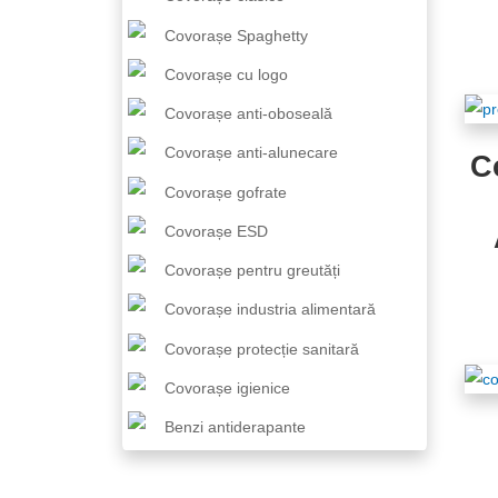
Covorașe Spaghetty
Covorașe cu logo
Covorașe anti-oboseală
Covorașe anti-alunecare
C
Covorașe gofrate
Covorașe ESD
Covorașe pentru greutăți
Covorașe industria alimentară
Covorașe protecție sanitară
Covorașe igienice
Benzi antiderapante