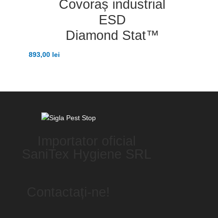
Covoraș industrial
ESD
Diamond Stat™
893,00
lei
Importator oficial
SaniTex Hygiene SRL
Contactați-ne!