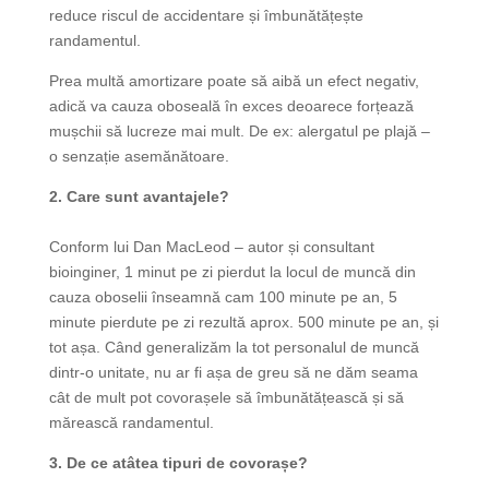
reduce riscul de accidentare și îmbunătățește
randamentul.
Prea multă amortizare poate să aibă un efect negativ,
adică va cauza oboseală în exces deoarece forțează
mușchii să lucreze mai mult. De ex: alergatul pe plajă –
o senzație asemănătoare.
2. Care sunt avantajele?
Conform lui Dan MacLeod – autor și consultant
bioinginer, 1 minut pe zi pierdut la locul de muncă din
cauza oboselii înseamnă cam 100 minute pe an, 5
minute pierdute pe zi rezultă aprox. 500 minute pe an, și
tot așa. Când generalizăm la tot personalul de muncă
dintr-o unitate, nu ar fi așa de greu să ne dăm seama
cât de mult pot covorașele să îmbunătățească și să
mărească randamentul.
3. De ce atâtea tipuri de covorașe?