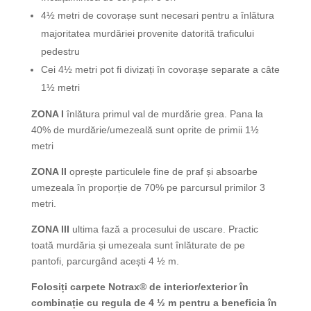
4½ metri de covorașe sunt necesari pentru a înlătura
majoritatea murdăriei provenite datorită traficului
pedestru
Cei 4½ metri pot fi divizați în covorașe separate a câte
1½ metri
ZONA I
înlătura primul val de murdărie grea. Pana la
40% de murdărie/umezeală sunt oprite de primii 1½
metri
ZONA II
oprește particulele fine de praf și absoarbe
umezeala în proporție de 70% pe parcursul primilor 3
metri.
ZONA III
ultima fază a procesului de uscare. Practic
toată murdăria și umezeala sunt înlăturate de pe
pantofi, parcurgând acești 4 ½ m.
Folosiți carpete Notrax® de interior/exterior în
combinație cu regula de 4 ½ m pentru a beneficia în