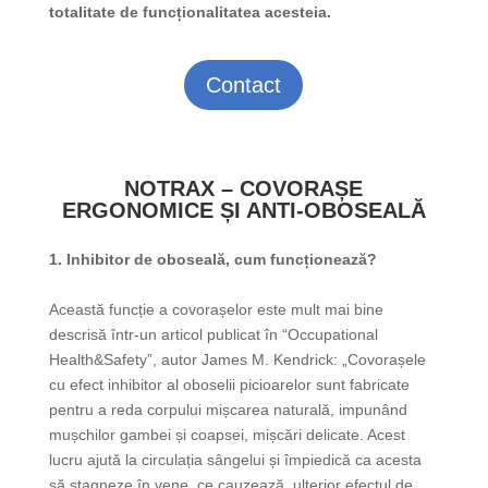
totalitate de funcționalitatea acesteia.
Contact
NOTRAX – COVORAȘE
ERGONOMICE ȘI ANTI-OBOSEALĂ
1. Inhibitor de oboseală, cum funcționează?
Această funcție a covorașelor este mult mai bine
descrisă într-un articol publicat în “Occupational
Health&Safety”, autor James M. Kendrick: „Covorașele
cu efect inhibitor al oboselii picioarelor sunt fabricate
pentru a reda corpului mișcarea naturală, impunând
mușchilor gambei și coapsei, mișcări delicate. Acest
lucru ajută la circulația sângelui și împiedică ca acesta
să stagneze în vene, ce cauzează, ulterior efectul de