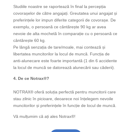
Studiile noastre se raportează în final la percepția
covorașelor de către angajați. Greutatea unui angajat și
preferințele lor impun diferite categorii de covorașe. De
exemplu, o persoană ce cântărește 90 kg ar avea
nevoie de alta mochetă în comparație cu o persoană ce
cântărește 60 kg.
Pe lângă senzația de tare/moale, mai contează și
libertatea muncitorilor la locul de muncă. Funcția de
anti-alunecare este foarte importantă (1 din 6 accidente
la locul de muncă se datorează alunecării sau căderii).
4. De ce Notrax®?
NOTRAX® oferă soluția perfectă pentru muncitorii care
stau zilnic în picioare, deoarece noi înțelegem nevoile
muncitorilor și preferințele în funcție de locul de muncă.
Vă mulțumim că ați ales Notrax®!