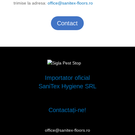
trimise la adresa:
office@sanitex-floors.ro
Contact
Importator oficial
SaniTex Hygiene SRL
Contactați-ne!
office@sanitex-floors.ro