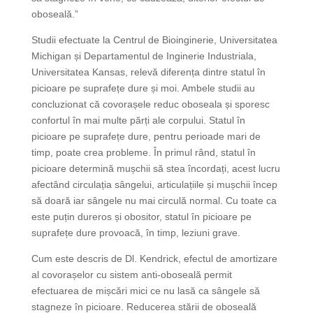
oboseală.”
Studii efectuate la Centrul de Bioinginerie, Universitatea
Michigan și Departamentul de Inginerie Industriala,
Universitatea Kansas, relevă diferența dintre statul în
picioare pe suprafețe dure și moi. Ambele studii au
concluzionat că covorașele reduc oboseala și sporesc
confortul în mai multe părți ale corpului. Statul în
picioare pe suprafețe dure, pentru perioade mari de
timp, poate crea probleme. În primul rând, statul în
picioare determină mușchii să stea încordați, acest lucru
afectând circulația sângelui, articulațiile și mușchii încep
să doară iar sângele nu mai circulă normal. Cu toate ca
este puțin dureros și obositor, statul în picioare pe
suprafețe dure provoacă, în timp, leziuni grave.
Cum este descris de Dl. Kendrick, efectul de amortizare
al covorașelor cu sistem anti-oboseală permit
efectuarea de mișcări mici ce nu lasă ca sângele să
stagneze în picioare. Reducerea stării de oboseală