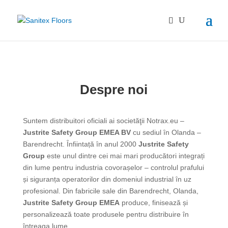
Despre noi
Suntem distribuitori oficiali ai societӑţii Notrax.eu –
Justrite Safety Group EMEA BV
cu sediul ȋn Olanda –
Barendrecht. Ȋnfiintațӑ ȋn anul 2000
Justrite Safety
Group
este unul dintre cei mai mari producători integrați
din lume pentru industria covorașelor – controlul prafului
și siguranța operatorilor din domeniul industrial ȋn uz
profesional. Din fabricile sale din Barendrecht, Olanda,
Justrite Safety Group EMEA
produce, finisează și
personalizează toate produsele pentru distribuire în
întreaga lume.