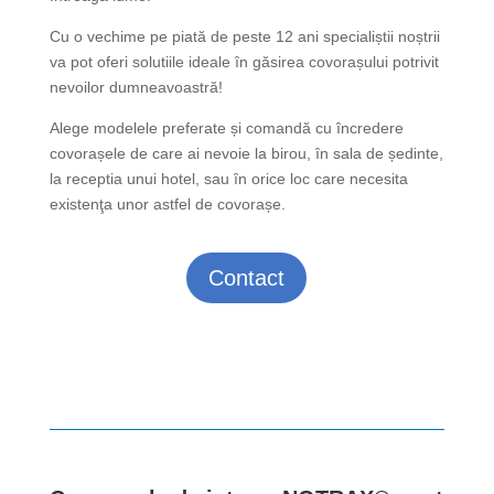
Cu o vechime pe piatӑ de peste 12 ani specialiștii noștrii
va pot oferi solutiile ideale ȋn gӑsirea covorașului potrivit
nevoilor dumneavoastrӑ!
Alege modelele preferate și comandӑ cu ȋncredere
covorașele de care ai nevoie la birou, ȋn sala de ședinte,
la receptia unui hotel, sau ȋn orice loc care necesita
existenţa unor astfel de covorașe.
Contact