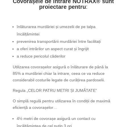
Covorașele de intrare
NOTRAX® sunt
proiectare pentru
:
înlăturarea murdăriei și umezelii de pe talpa
încălțămintei
prevenirea transportării murdăriei între facilitați
a oferi intrărilor un aspect curat și îngrijit
a reduce pericolul căderilor
Utilizarea covorașelor asigură o înlăturare de până la
85% a murdăriei chiar la intrare, ceea ce va reduce
considerabil costurile legate de curățirea pardoselii.
Regula „CELOR PATRU METRI ȘI JUMĂTATE”
O simplă regulă pentru utilizarea în condiții de maximă
eficiență a covorașelor…
4½ metri de covorașe asigură un contact cu
încălțămintea de cel puțin 3 ori