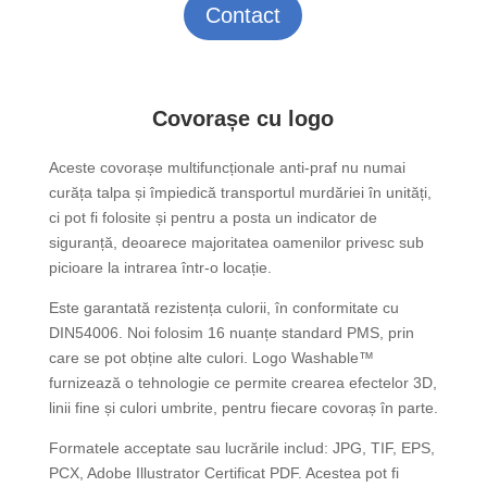
Contact
Covorașe cu logo
Aceste covorașe multifuncționale anti-praf nu numai
curăța talpa și împiedică transportul murdăriei în unități,
ci pot fi folosite și pentru a posta un indicator de
siguranță, deoarece majoritatea oamenilor privesc sub
picioare la intrarea într-o locație.
Este garantată rezistența culorii, în conformitate cu
DIN54006. Noi folosim 16 nuanțe standard PMS, prin
care se pot obține alte culori. Logo Washable™
furnizează o tehnologie ce permite crearea efectelor 3D,
linii fine și culori umbrite, pentru fiecare covoraș în parte.
Formatele acceptate sau lucrările includ: JPG, TIF, EPS,
PCX, Adobe Illustrator Certificat PDF. Acestea pot fi