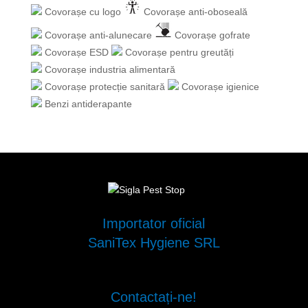
Covorașe cu logo
Covorașe anti-oboseală
Covorașe anti-alunecare
Covorașe gofrate
Covorașe ESD
Covorașe pentru greutăți
Covorașe industria alimentară
Covorașe protecție sanitară
Covorașe igienice
Benzi antiderapante
Importator oficial
SaniTex Hygiene SRL
Contactați-ne!