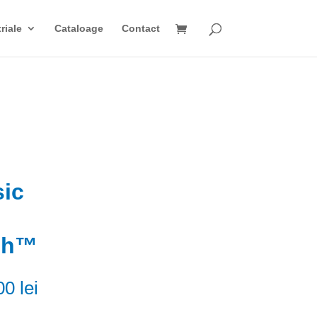
riale
Cataloage
Contact
sic
sh™
00
lei