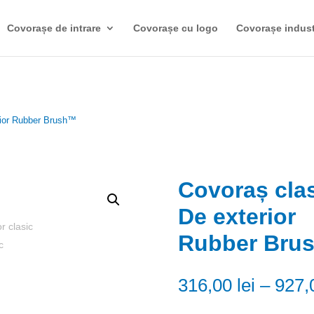
Covorașe de intrare
Covorașe cu logo
Covorașe indust
rior Rubber Brush™
Covoraș cla
De exterior
Rubber Bru
316,00
lei
–
927,