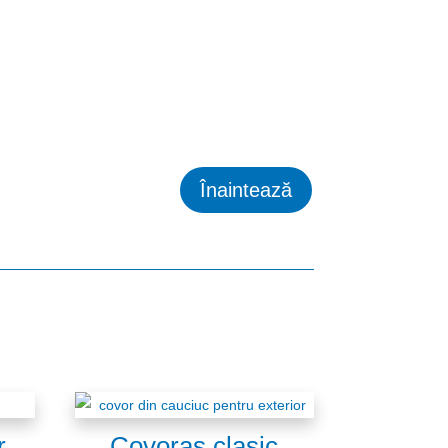
Înaintează
r
Covoraș clasic