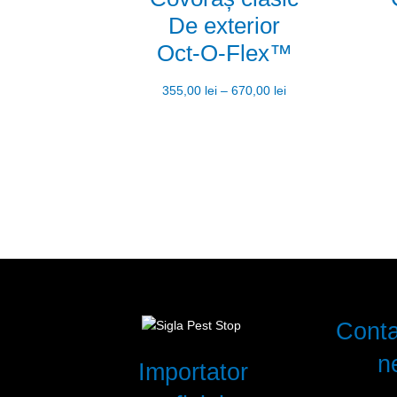
De exterior
Oct-O-Flex™
355,00
lei
–
670,00
lei
Conta
n
Importator