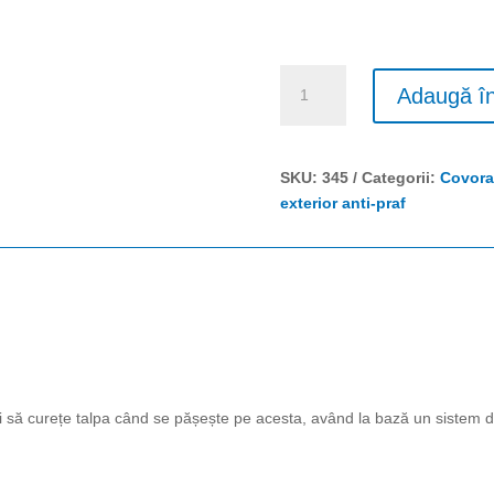
Cantitate
Adaugă î
Covoraș
clasic
De
SKU:
345
Categorii:
Covora
exterior
exterior anti-praf
Rubber
Brush™
ți să curețe talpa când se pășește pe acesta, având la bază un sistem 