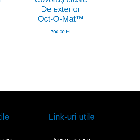
De exterior
Oct-O-Mat™
700,00
lei
ile
Link-uri utile
re noi
Igienă și curățenie