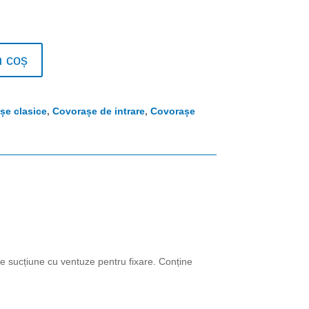
n coș
șe clasice
,
Covorașe de intrare
,
Covorașe
de sucțiune cu ventuze pentru fixare. Conține