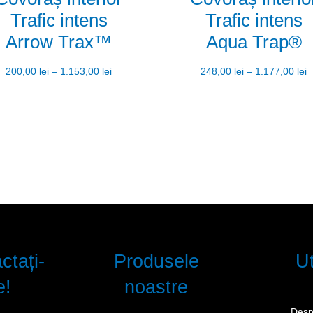
Trafic intens
Trafic intens
Arrow Trax™
Aqua Trap®
200,00
lei
–
1.153,00
lei
248,00
lei
–
1.177,00
lei
ctați-
Produsele
Ut
e!
noastre
Desp