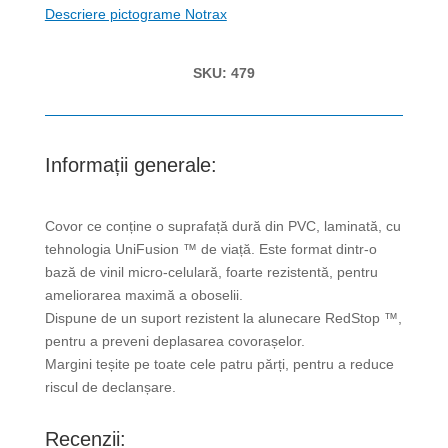
Descriere pictograme Notrax
SKU:
479
Informații generale:
Covor ce conține o suprafață dură din PVC, laminată, cu
tehnologia UniFusion ™ de viață. Este format dintr-o
bază de vinil micro-celulară, foarte rezistentă, pentru
ameliorarea maximă a oboselii.
Dispune de un suport rezistent la alunecare RedStop ™,
pentru a preveni deplasarea covorașelor.
Margini teșite pe toate cele patru părți, pentru a reduce
riscul de declanșare.
Recenzii: