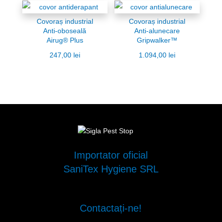
Covoraș industrial
Covoraș industrial
Anti-oboseală
Anti-alunecare
Airug® Plus
Gripwalker™
247,00
lei
1.094,00
lei
Importator oficial
SaniTex Hygiene SRL
Contactați-ne!