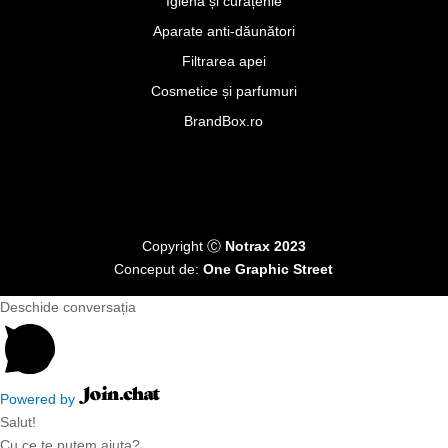
Igienă și curățenie
Aparate anti-dăunători
Filtrarea apei
Cosmetice și parfumuri
BrandBox.ro
Copyright Ⓒ
Notrax 2023
Conceput de:
One Graphic Street
Deschide conversația
Powered by
Salut!
Cu ce te putem ajuta?