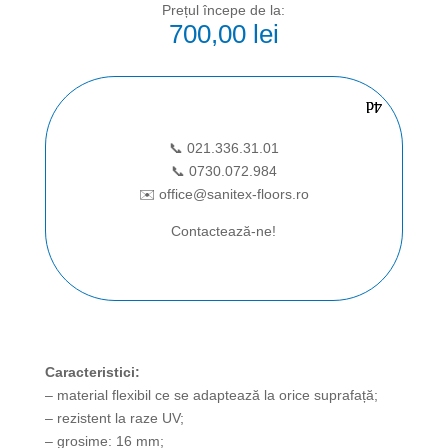
Prețul începe de la:
700,00
lei
Cere ofertă
📞 021.336.31.01
📞 0730.072.984
✉️ office@sanitex-floors.ro
Contactează-ne!
Caracteristici:
– material flexibil ce se adaptează la orice suprafață;
– rezistent la raze UV;
– grosime: 16 mm;