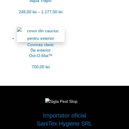
Aqua Trap®
248,00
lei
–
1.177,00
lei
Covoraș clasic
De exterior
Oct-O-Mat™
700,00
lei
Importator oficial
SaniTex Hygiene SRL