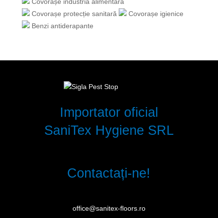
Covorașe industria alimentară
Covorașe protecție sanitară
Covorașe igienice
Benzi antiderapante
Importator oficial
SaniTex Hygiene SRL
Contactați-ne!
office@sanitex-floors.ro