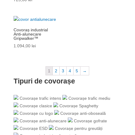
Covoraș industrial
Anti-alunecare
Gripwalker™
1.094,00
lei
1
2
3
4
5
→
Tipuri de covorașe
Covorașe trafic intens
Covorașe trafic mediu
Covorașe clasice
Covorașe Spaghetty
Covorașe cu logo
Covorașe anti-oboseală
Covorașe anti-alunecare
Covorașe gofrate
Covorașe ESD
Covorașe pentru greutăți